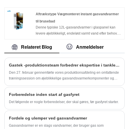
installation. Med flammebeskyttelse kan beskyttelse af
i et åbent område. Flameout beskyttelse, Tændingsfejl
antændelsesfejl, anti-frysende beskyttelse,
beskyttelse, frostsikring, overophedningsbeskyttelse
overophedningsbeskyttelse osv. Sørg for, at familiens
Aftrækstype Vægmonteret instant gasvandvarmer
osv. kan sikre familiens sikkerhed.
sikkerhedsproduktbillede, overophedningsbeskyttelse
til brusebad
Husholdningsapparat Røggastype Vægmonteret 6L
osv. Kan sikre familiens sikkerhed. Produktbillede.
Denne typiske 12L-gasvandvarmer i glaspanel kan
10L 12L 16L 20L LPG Tankløs Instant Gas Geyser til
Kinas leverandør engros varmtælling af
levere øjeblikkeligt, endeløst varmt vand efter behov.
brusebad
berøringsskærm konstant temperatur tvang type 12 liter
Den er vægmonteret, af kompakt størrelse og nem at
øjeblikkelig gas vandvarmere
installere i et åbent område. Flameout beskyttelse,
Relateret Blog
Anmeldelser
Tændingsfejl beskyttelse, frostsikring,
overophedningsbeskyttelse osv. kan sikre familiens
sikkerhed. Aftrækstype Vægmonteret instant
Gastek -produktionsteam forbedrer ekspertise i tankless gasvandsvarmerinstallation og kvalitetskontrol
gasvandvarmer til brusebad
Den 27. februar gennemførte vores produktionsafdeling en omfattende
træningssession om øjeblikkelige gasvandsvarmerkomponenter og
samlede standarder på konferencelokalet. Det havde til formål at
uddybe arbejdstagernes fortrolighed med produktdele, tekniske
Forberedelse inden start af gasfyret
specifikationer og kritiske installationsprotokoller for at minimere
kvalitetsrisici og sikre brugernes sikkerhed.
Det følgende er nogle forberedelser, der skal gøres, før gasfyret starter.
Fordele og ulemper ved gasvandvarmer
Gasvandvarmer er en slags vandvarmer, der bruger gas som