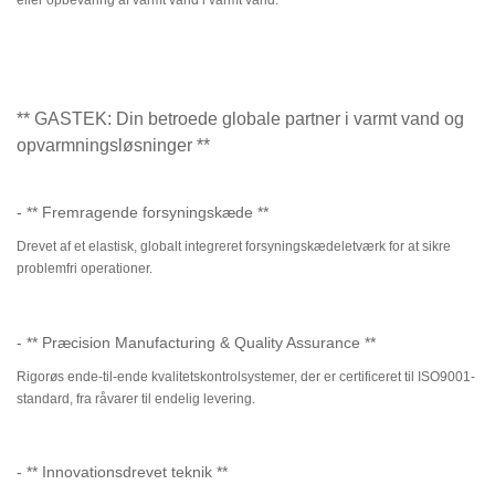
eller opbevaring af varmt vand i varmt vand.
** GASTEK: Din betroede globale partner i varmt vand og
opvarmningsløsninger **
- ** Fremragende forsyningskæde **
Drevet af et elastisk, globalt integreret forsyningskædeletværk for at sikre
problemfri operationer.
- ** Præcision Manufacturing & Quality Assurance **
Rigorøs ende-til-ende kvalitetskontrolsystemer, der er certificeret til ISO9001-
standard, fra råvarer til endelig levering.
- ** Innovationsdrevet teknik **