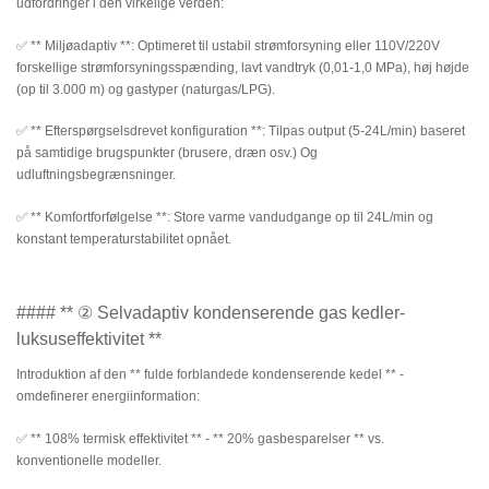
udfordringer i den virkelige verden:
✅ ** Miljøadaptiv **: Optimeret til ustabil strømforsyning eller 110V/220V
forskellige strømforsyningsspænding, lavt vandtryk (0,01-1,0 MPa), høj højde
(op til 3.000 m) og gastyper (naturgas/LPG).
✅ ** Efterspørgselsdrevet konfiguration **: Tilpas output (5-24L/min) baseret
på samtidige brugspunkter (brusere, dræn osv.) Og
udluftningsbegrænsninger.
✅ ** Komfortforfølgelse **: Store varme vandudgange op til 24L/min og
konstant temperaturstabilitet opnået.
#### ** ② Selvadaptiv kondenserende gas kedler-
luksuseffektivitet **
Introduktion af den ** fulde forblandede kondenserende kedel ** -
omdefinerer energiinformation:
✅ ** 108% termisk effektivitet ** - ** 20% gasbesparelser ** vs.
konventionelle modeller.