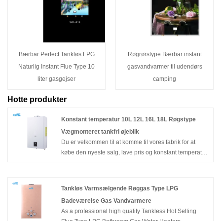
Bærbar Perfect Tankløs LPG
Røgrørstype Bærbar instant
Naturlig Instant Flue Type 10
gasvandvarmer til udendørs
liter gasgejser
camping
Hotte produkter
Konstant temperatur 10L 12L 16L 18L Røgstype
Vægmonteret tankfri øjeblik
Du er velkommen til at komme til vores fabrik for at
købe den nyeste salg, lave pris og konstant temperatur
af høj kvalitet 10L 12L 16L FLUE Type vægmonteret
tankfri øjeblikkelig LPG Natural Varm Water Gas Water
Heater til bruser, Zhongshan Gastek Home Appliance
Tankløs Varmsælgende Røggas Type LPG
Company Limited ser frem til at samarbejde med dig.
Badeværelse Gas Vandvarmere
As a professional high quality Tankless Hot Selling