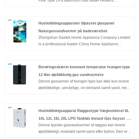
Flue Type LPG Bathroom Gas Water Heaters
manufacturers, you can rest assured to buy Tankless
Hot Selling Flue Type LPG Bathroom Gas Water
Heaters from Zhongshan Gastek Home Appliance
Husholdningsapparater tilpasset glaspanel
Company Limited and we will offer you the best after-
Naturgasvandvarmer på badeværelset
sale service and timely delivery.
Zhongshan Gastek Home Appliance Company Limited
is a professional leader China Home Appliance
Customized Glass Panel Natural Gas Water Heater in
Bathroom manufacturers with high quality and
reasonable price. Welcome to contact us.
Berøringsskærm konstant temperatur tvungen type
12 liter øjeblikkelig gas vandvarmere
Denne gasvarmer af tvungen type kan ikke kun levere
øjeblikkelige, uendelige, on-demand varmt vand, men
konstant temperatur varmt vand. Det er vægmonteret,
af kompakt størrelse og let til installation. Med
flameout-beskyttelse, antændelsesfejlbeskyttelse, anti-
Husholdningsapparat Røggastype Vægmonteret 6L
frysende beskyttelse, kan denne gasvarmer af tvungen
10L 12L 16L 20L LPG Tankløs Instant Gas Geyser til
type ikke kun levere øjeblikkelig, uendelig, on-demand
Denne typiske gasvandvarmer af røggas kan levere
brusebad
varmt vand, men konstant temperatur varmt vand. Det
øjeblikkeligt, endeløst varmt vand efter behov. Den er
er vægmonteret, af kompakt størrelse og let til
vægmonteret, af kompakt størrelse og nem at installere