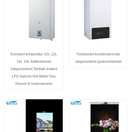
Konstant temperatur 10L 12L
Forblandet kondenserende
16L 18L Batteridrevet
vægmonteret gaskombikedel
Vægmonteret Tankløs Instant
LPG Natural Hot Water Gas
Geyser til badeværelse