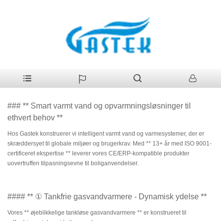
>
Produkter
>
16L Hot Sale Røgrør Type Vægmonteret Tankløs
Hjem
Instant LPG Naturligt Varmt Vand Gas Vandvarmer til bruser
16L Hot Sale Røgrør Type Vægmonteret Tankløs
Instant LPG Naturligt Varmt Vand Gas Vandvarmer til
bruser Manufacturers
### ** Smart varmt vand og opvarmningsløsninger til
ethvert behov **
Hos Gastek konstruerer vi intelligent varmt vand og varmesystemer, der er
skræddersyet til globale miljøer og brugerkrav. Med ** 13+ år med ISO 9001-
certificeret ekspertise ** leverer vores CE/ERP-kompatible produkter
uovertruffen tilpasningsevne til boliganvendelser.
#### ** ① Tankfrie gasvandvarmere - Dynamisk ydelse **
Vores ** øjeblikkelige tankløse gasvandvarmere ** er konstrueret til