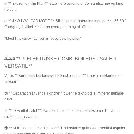
✅ ** Ekstreme miljø Klar **: Stabil forbrænding under sandstorme og høje
højder.
✅ ** 4KW LAV-LOAD MODE **: Stille sommeroperation med præcis 35-60 °
C udgang, hvilket eliminerer overophedning af affald.
*Ideel til luksusvillaer og miljøbevidste hoteller.*
#### ** ③ ELEKTRISKE COMBI BOILERS - SAFE &
VERSATIL **
Vores ** Korrosionsbestandige elektriske kedler ** Innovate sikkerhed og
fleksibilitet:
🔌 ** Separation af vandelektricitet **: Denne teknologi eliminerer lækage-
risici.
♨ ** 98% effektivitet **: Par med buffertanke eller solsystemer til hybrid
strålende gulvvarme.
🌍 ** Multi-skema-kompatibilitet **: Understøtter gulvsløjfer, ventilatorspoler