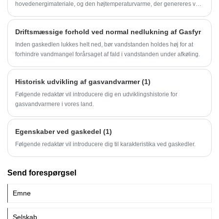
hovedenergimateriale, og den højtemperaturvarme, der genereres ved
gasforbrænding, overføres til det kolde vand, der strømmer gennem
varmeveksleren for at opnå formålet med at forberede varmt vand.
Driftsmæssige forhold ved normal nedlukning af Gasfyr
Inden gaskedlen lukkes helt ned, bør vandstanden holdes høj for at
forhindre vandmangel forårsaget af fald i vandstanden under afkøling.
Historisk udvikling af gasvandvarmer (1)
Følgende redaktør vil introducere dig en udviklingshistorie for
gasvandvarmere i vores land.
Egenskaber ved gaskedel (1)
Følgende redaktør vil introducere dig til karakteristika ved gaskedler.
Send forespørgsel