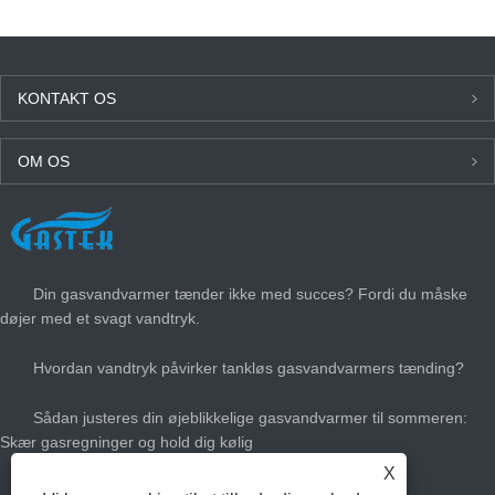
KONTAKT OS
OM OS
SENESTE NYT
Din gasvandvarmer tænder ikke med succes? Fordi du måske
døjer med et svagt vandtryk.
Hvordan vandtryk påvirker tankløs gasvandvarmers tænding?
Sådan justeres din øjeblikkelige gasvandvarmer til sommeren:
Skær gasregninger og hold dig kølig
X
Hvor stor gas varmt vandvarmer har du brug for?