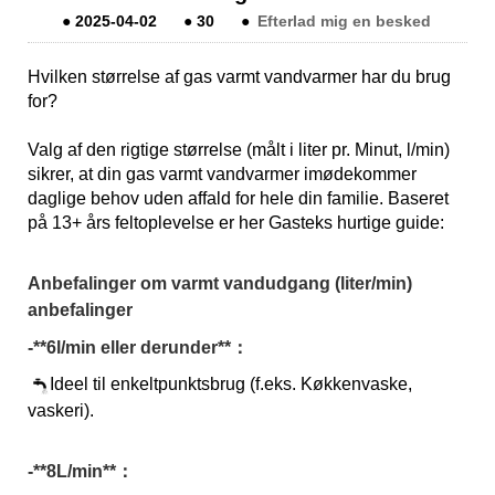
●
2025-04-02
●
30
●
Efterlad mig en besked
Hvilken størrelse af gas varmt vandvarmer har du brug
for?
Valg af den rigtige størrelse (målt i liter pr. Minut, l/min)
sikrer, at din gas varmt vandvarmer imødekommer
daglige behov uden affald for hele din familie. Baseret
på 13+ års feltoplevelse er her Gasteks hurtige guide:
Anbefalinger om varmt vandudgang (liter/min)
anbefalinger
-*
*6l/min eller derunder*
*：
Ideel til enkeltpunktsbrug (f.eks. Køkkenvaske,
vaskeri).
-*
*8L/min*
*：