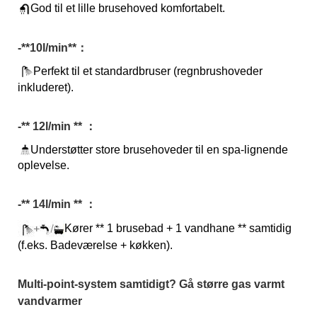
God til et lille brusehoved komfortabelt.
-*
*10l/min*
*：
Perfekt til et standardbruser (regnbrushoveder
inkluderet).
-** 12l/min ** ：
Understøtter store brusehoveder til en spa-lignende
oplevelse.
-** 14l/min ** ：
Kører ** 1 brusebad + 1 vandhane ** samtidig
(f.eks. Badeværelse + køkken).
Multi-point-system samtidigt? Gå større gas varmt
vandvarmer