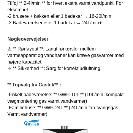
Tilføj ** 2-4l/min ** for hvert ekstra varmt vandpunkt. For
eksempel:
-2 brusere + køkken eller 1 badekar → 16-20l/min
-3
Badeværelser eller 1 badekar → 24L/min+
Nøgleovervejelser
⚠ ** Rørlayout **: Langt rørkørsler mellem
varmeapparat og vandhaner kan kræve gasvarmer med
højere kapacitet.
⚠ ** Sikkerhed **: Sørg for korrekt udluftning.
** Topvalg fra Gastek*
*：
-Enkelt badeværelse: ** GWH-10L ** (10L/min, kompakt
vægmontering gas varmt vandvarmer)
-Familiehuse: ** GWH-24L ** (24L/min fan-tvangsgas
Varmt vandvarmer)