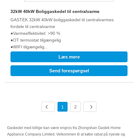
32kW 40kW Boliggaskedel til centralvarme
GASTEK 32kW 40kW boliggaskedel til centralvarmes
fordele til centralvarme
●Varmeeffektivitet: >90 %
●OT termostat tilgængelig
●WIFI tilgængelig
●24 timers overvågning og ECO-funktion for gasbesparelse
Læs mere
●Arbejdsstøj<45dB
●Kørespændingen er så lav som 120V.
Send forespørgsel
●Opstartsvandtrykket er så lavt som 0,25 bar.
1
2
Gaskedel med billige kan være engros fra Zhongshan Gastek Home
Appliance Company Limited. Velkommen til at købe rabat på nyeste og