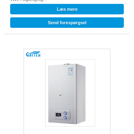
●24 timers overvågning og ECO-funktion for gasbesparelse
Læs mere
●Arbejdsstøj<45dB
●Kørespændingen er så lav som 120V.
Send forespørgsel
●Opstartsvandtrykket er så lavt som 0,25 bar.