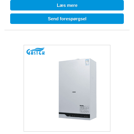
●Opstartsvandtrykket er så lavt som 0,25 bar.
Læs mere
●OT termostat tilgængelig
●WIFI tilgængelig
Send forespørgsel