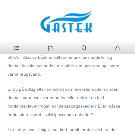
>
Produkter
>
Gaskedel
Hjem
Gaskedel
Vi fremstiller boliger
gas vægmonterede kedler
fra 16kW til
50kW, inklusive både enkeltvarmefunktionsmodeller og
dobbeltfunktionsenheder, der både kan opvarme og levere
varmt brugsvand.
Er du på udkig efter en enkelt varmevekslermodeller, eller
dobbelt varmeveksler enheder, eller måske en fuld-
forblandet lav-nitrogen kondensator
gaskedler
? Eller måske
er du interesseret i selvtilpassende enheder?
Fra entry-level til high-end, kort fortalt, er der altid en, der