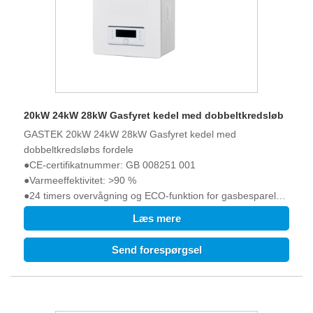
20kW 24kW 28kW Gasfyret kedel med dobbeltkredsløb
GASTEK 20kW 24kW 28kW Gasfyret kedel med
dobbeltkredsløbs fordele
●CE-certifikatnummer: GB 008251 001
●Varmeeffektivitet: >90 %
●24 timers overvågning og ECO-funktion for gasbesparelse
●Arbejdsstøj<45dB
Læs mere
●Kørespændingen er så lav som 120V.
●Opstartsvandtrykket er så lavt som 0,25 bar.
Send forespørgsel