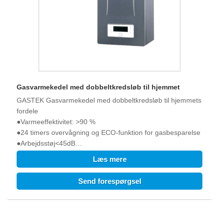
Gasvarmekedel med dobbeltkredsløb til hjemmet
GASTEK Gasvarmekedel med dobbeltkredsløb til hjemmets
fordele
●Varmeeffektivitet: >90 %
●24 timers overvågning og ECO-funktion for gasbesparelse
●Arbejdsstøj<45dB
●Kørespændingen er så lav som 120V.
Læs mere
●Opstartsvandtrykket er så lavt som 0,25 bar.
●OT termostat tilgængelig
Send forespørgsel
●WIFI tilgængelig