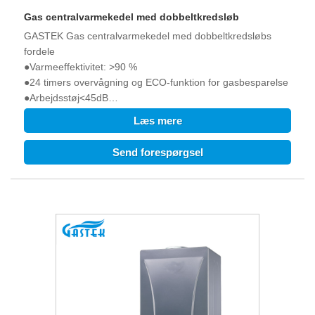
Gas centralvarmekedel med dobbeltkredsløb
GASTEK Gas centralvarmekedel med dobbeltkredsløbs
fordele
●Varmeeffektivitet: >90 %
●24 timers overvågning og ECO-funktion for gasbesparelse
●Arbejdsstøj<45dB
●Kørespændingen er så lav som 120V.
Læs mere
●Opstartsvandtrykket er så lavt som 0,25 bar.
●OT termostat tilgængelig
Send forespørgsel
●WIFI tilgængelig