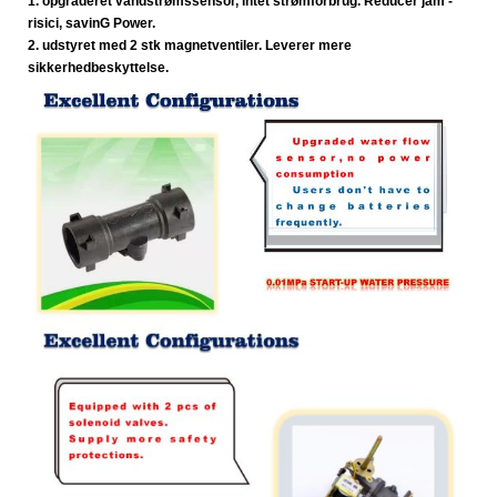
1. opgraderet vandstrømssensor, intet strømforbrug. Reducer jam -
risici, savin
G Power.
2. udstyret med 2 stk magnetventiler. Leverer mere
sikkerhed
beskyttelse.