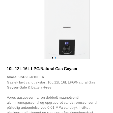
10L 12L 16L LPG/Natural Gas Geyser
Model:JSD20-D10EL6
Gastek lavt vandtrykstart 10L 12L 16L LPG/Natural Gas
Geyser-Safe & Battery-Free
Vores gasgeyser har en dobbelt magnetventil
aluminiumsgasventil og opgraderet vandstrømssensor til
pålidelig antændelse ved 0,01 MPa vandtryk, hvilket
eliminerer elforbruget og reducerer fastklemningsrisici.