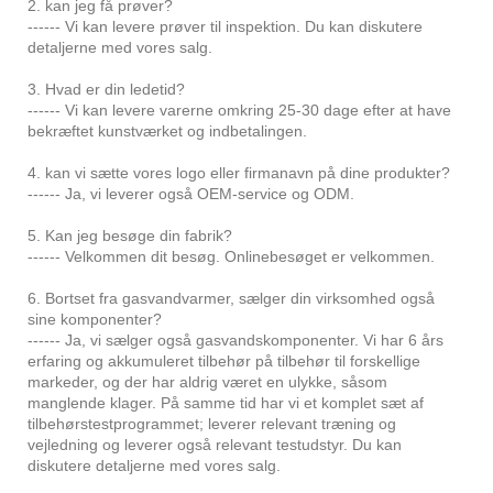
2. kan jeg få prøver?
------ Vi kan levere prøver til inspektion. Du kan diskutere
detaljerne med vores salg.
3. Hvad er din ledetid?
------ Vi kan levere varerne omkring 25-30 dage efter at have
bekræftet kunstværket og indbetalingen.
4. kan vi sætte vores logo eller firmanavn på dine produkter?
------ Ja, vi leverer også OEM-service og ODM.
5. Kan jeg besøge din fabrik?
------ Velkommen dit besøg. Onlinebesøget er velkommen.
6. Bortset fra gasvandvarmer, sælger din virksomhed også
sine komponenter?
------ Ja, vi sælger også gasvandskomponenter. Vi har 6 års
erfaring og akkumuleret tilbehør på tilbehør til forskellige
markeder, og der har aldrig været en ulykke, såsom
manglende klager. På samme tid har vi et komplet sæt af
tilbehørstestprogrammet; leverer relevant træning og
vejledning og leverer også relevant testudstyr. Du kan
diskutere detaljerne med vores salg.