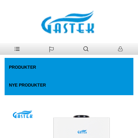
>
Produkter
>
Gas vandvarmer
>
Røggas med lavt vandtryk start-up
Hjem
gas vandvarmer
PRODUKTER
NYE PRODUKTER