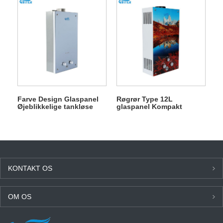
køkken
Farve Design Glaspanel
Røgrør Type 12L
Øjeblikkelige tankløse
glaspanel Kompakt
gasvandvarmere til
størrelse Gas
brusebad
varmtvandsbeholder
KONTAKT OS
OM OS