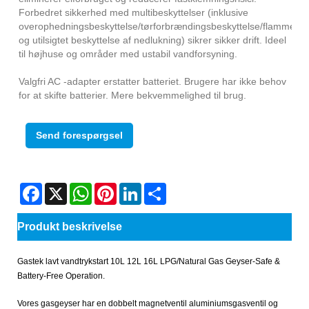
Forbedret sikkerhed med multibeskyttelser (inklusive
overophedningsbeskyttelse/tørforbrændingsbeskyttelse/flammefejl
og utilsigtet beskyttelse af nedlukning) sikrer sikker drift. Ideel
til højhuse og områder med ustabil vandforsyning.
Valgfri AC -adapter erstatter batteriet. Brugere har ikke behov
for at skifte batterier. Mere bekvemmelighed til brug.
Send forespørgsel
Facebook
X
WhatsApp
Pinterest
LinkedIn
Share
Produkt beskrivelse
Gastek lavt vandtrykstart 10L 12L 16L LPG/Natural Gas Geyser-Safe &
Battery-Free Operation.
Vores gasgeyser har en dobbelt magnetventil aluminiumsgasventil og