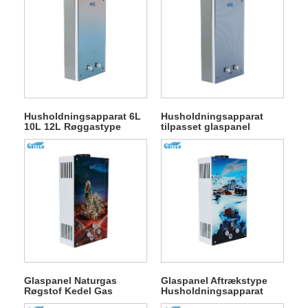
Husholdningsapparat 6L
Husholdningsapparat
10L 12L Røggastype
tilpasset glaspanel
Vægmonteret tilpasset
Røggastype Vægmonteret
glaspanel Tankløs instant
gasvandvarmer
gasgejser til brusebad
Glaspanel Naturgas
Glaspanel Aftrækstype
Røgstof Kedel Gas
Husholdningsapparat
Varmtvandsbeholdere i
Gasgejser til brusebad