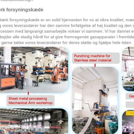
rk forsyningskæde
tærk forsyningskæde er en solid hjørnesten for os at sikre kvalitet, mæ
g vores leverandører har den samme forfølgelse af høj kvalitet og den
ocessen med langvarigt samarbejde vokser vi sammen. Vi har dannet et 
rbejder alle stadig hårdt for at give fremragende gasapparater i fremtid
il gerne takke vores leverandører for deres støtte og hjælpe hele tiden.