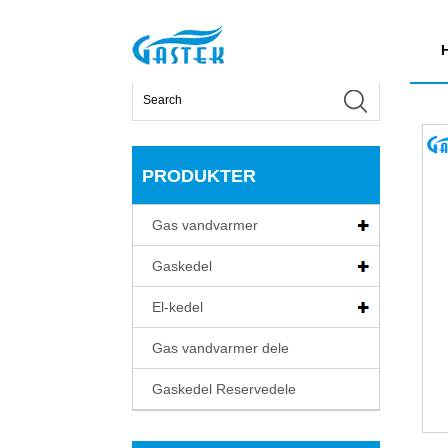
>
Produkter
>
Gas vandvarmer
>
Røggas normal-va
Hjem
PRODUKTER
Gas vandvarmer
Gaskedel
El-kedel
Gas vandvarmer dele
Gaskedel Reservedele