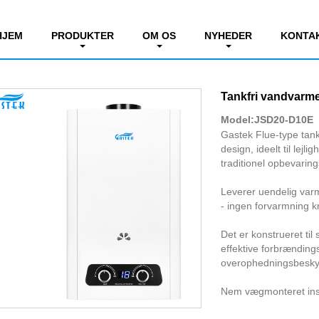
nd-tryk start-up gas vandvarmer
HJEM
PRODUKTER
OM OS
NYHEDER
KONTA
Tankfri vandvarme
Model:JSD20-D10E
Gastek Flue-type tan
design, ideelt til lej
traditionel opbevarin
Leverer uendelig varm
- ingen forvarmning 
Det er konstrueret ti
effektive forbrænding
overophedningsbeskyt
Nem vægmonteret insta