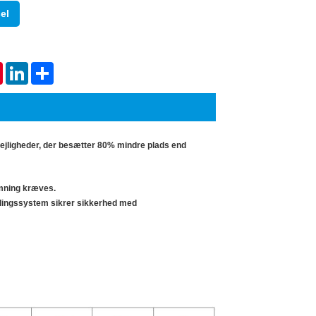
Live
el
tsApp
Pinterest
LinkedIn
Share
 lejligheder, der besætter 80% mindre plads end
armning kræves.
ændingssystem sikrer sikkerhed med