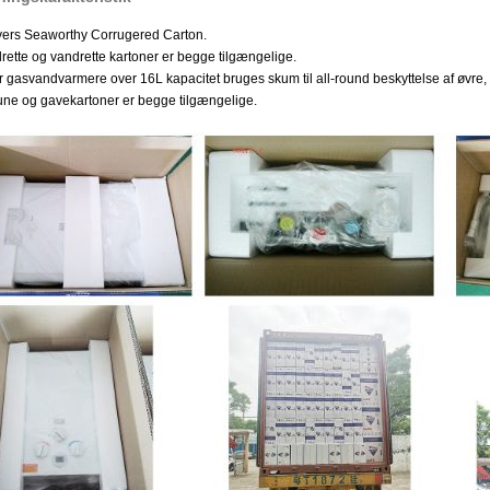
yers Seaworthy Corrugered Carton.
drette og vandrette kartoner er begge tilgængelige.
r gasvandvarmere over 16L kapacitet bruges skum til all-round beskyttelse af øvre,
une og gavekartoner er begge tilgængelige.