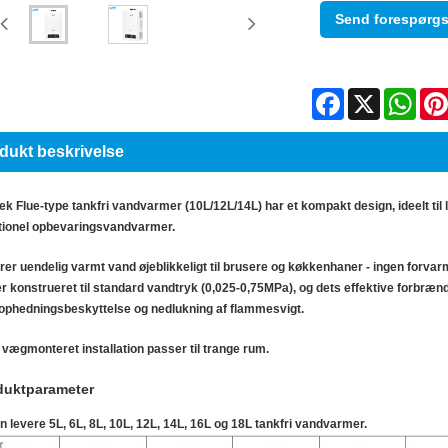
Send forespørgs
Facebook
X
Wha
dukt beskrivelse
k Flue-type tankfri vandvarmer (10L/12L/14L) har et kompakt design, ideelt til
itionel opbevaringsvandvarmer.
rer uendelig varmt vand øjeblikkeligt til brusere og køkkenhaner - ingen forv
er konstrueret til standard vandtryk (0,025-0,75MPa), og dets effektive forbr
ophedningsbeskyttelse og nedlukning af flammesvigt.
vægmonteret installation passer til trange rum.
duktparameter
n levere 5L, 6L, 8L, 10L, 12L, 14L, 16L og 18L tankfri vandvarmer.