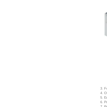
3. F
4. O
5. E
6. P
7. P