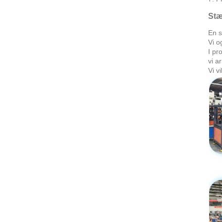
Stæ
En s
Vi o
I pr
vi a
Vi v