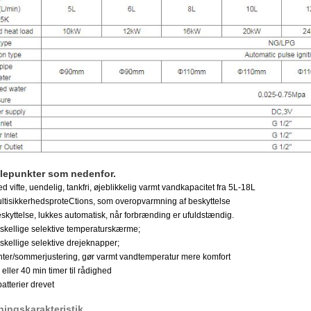
lepunkter som nedenfor.
ed vifte, uendelig, tankfri, øjeblikkelig varmt vandkapacitet fra 5L-18L
ltisikkerhedsprote
Ctions, som overopvarmning af beskyttelse
yttelse, lukkes automatisk, når forbrænding er ufuldstændig.
rskellige selektive temperaturskærme;
rskellige selektive drejeknapper;
nter/sommerjustering, gør varmt vandtemperatur mere komfort
 eller 40 min timer til rådighed
batterier drevet
ingskarakteristik