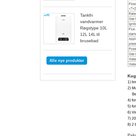
Tankfri
vandvarmer
Røgstype 10L
12L 14L til
brusebad
Alle nye produkter
Kug
1) br
2) Mu
Besk
4) fo
5) fo
6) Vi
7) 20
8) 2 
Pakn