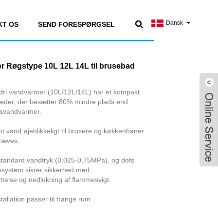
Dansk
KT OS
SEND FORESPØRGSEL
r Røgstype 10L 12L 14L til brusebad
kfri vandvarmer (10L/12L/14L) har et kompakt
ligheder, der besætter 80% mindre plads end
gsvandvarmer.
t vand øjeblikkeligt til brusere og køkkenhaner
kræves.
l standard vandtryk (0,025-0,75MPa), og dets
ssystem sikrer sikkerhed med
telse og nedlukning af flammesvigt.
llation passer til trange rum