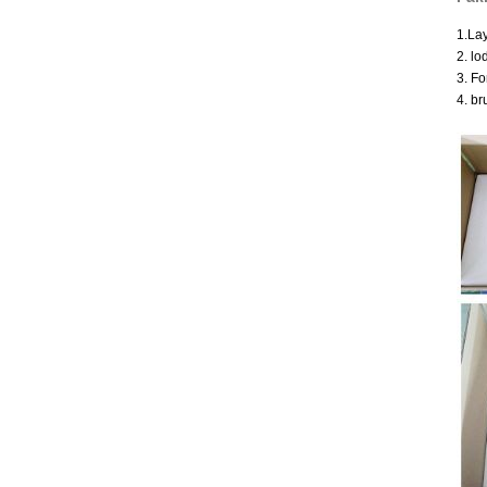
1.La
2. lo
3. Fo
4. br