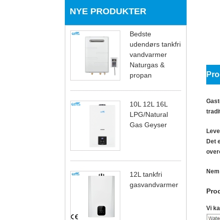
NYE PRODUKTER
Bedste
udendørs tankfri
vandvarmer
Naturgas &
Pro
propan
Gaste
10L 12L 16L
trad
LPG/Natural
Gas Geyser
Leve
Det 
over
Nem 
12L tankfri
gasvandvarmer
Pro
Vi ka