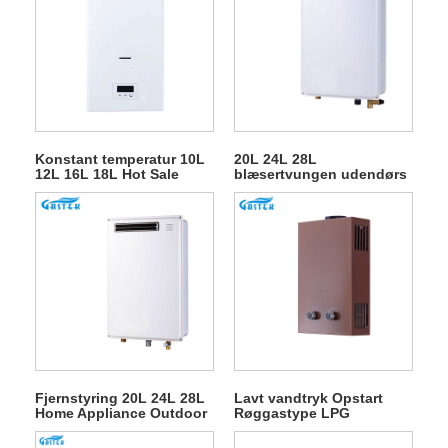
Konstant temperatur 10L
20L 24L 28L
12L 16L 18L Hot Sale
blæsertvungen udendørs
Røggastype Vægmonteret
gasgejser til
Tankløs Instant LPG
varmtvandsbruser
Naturligt varmt vand Gas
Vandvarmer til bruser
Fjernstyring 20L 24L 28L
Lavt vandtryk Opstart
Home Appliance Outdoor
Røggastype LPG
Gas Water Heater
Gasvandvarmere