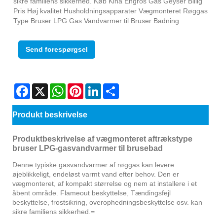
sikre familiens sikkerhed. Køb Kina Engros Gas Geyser Billig
Pris Høj kvalitet Husholdningsapparater Vægmonteret Røggas
Type Bruser LPG Gas Vandvarmer til Bruser Badning
Send forespørgsel
Facebook
X
WhatsApp
Pinterest
LinkedIn
Share
Produkt beskrivelse
Produktbeskrivelse af vægmonteret aftrækstype
bruser LPG-gasvandvarmer til brusebad
Denne typiske gasvandvarmer af røggas kan levere
øjeblikkeligt, endeløst varmt vand efter behov. Den er
vægmonteret, af kompakt størrelse og nem at installere i et
åbent område. Flameout beskyttelse, Tændingsfejl
beskyttelse, frostsikring, overophedningsbeskyttelse osv. kan
sikre familiens sikkerhed.=