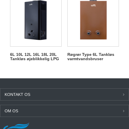
6L 10L 12L 16L 18L 20L
Røgrør Type 6L Tankløs
Tankløs øjeblikkelig LPG
varmtvandsbruser
gasgejser til bruser
Gasgejser
KONTAKT OS
OM OS
SENESTE NYT