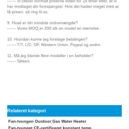
------ Vi citerer normalt priserne inden for 24 timer efter, at vi
har modtaget din forespørgsel. Hvis det haster meget med at
få prisen, så ring til os.
9. Hvad er din mindste ordremængde?
------ Vores MOQ er 200 stk en model en størrelse.
10. Hvordan kunne jeg foretage betalingen?
------ T/T, L/C, DP, Western Union, Paypal og andre.
11. Må jeg blande flere modeller i en beholder?
------ Sikkert.
Relateret kategori
Fan-tvungen Ourdoor Gas Water Heater
Fan-tvunget CE-certificeret konstant temp.