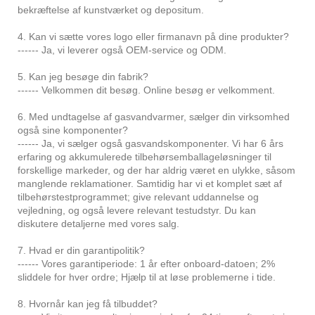
bekræftelse af kunstværket og depositum.
4. Kan vi sætte vores logo eller firmanavn på dine produkter?
------ Ja, vi leverer også OEM-service og ODM.
5. Kan jeg besøge din fabrik?
------ Velkommen dit besøg. Online besøg er velkomment.
6. Med undtagelse af gasvandvarmer, sælger din virksomhed
også sine komponenter?
------ Ja, vi sælger også gasvandskomponenter. Vi har 6 års
erfaring og akkumulerede tilbehørsemballageløsninger til
forskellige markeder, og der har aldrig været en ulykke, såsom
manglende reklamationer. Samtidig har vi et komplet sæt af
tilbehørstestprogrammet; give relevant uddannelse og
vejledning, og også levere relevant testudstyr. Du kan
diskutere detaljerne med vores salg.
7. Hvad er din garantipolitik?
------ Vores garantiperiode: 1 år efter onboard-datoen; 2%
sliddele for hver ordre; Hjælp til at løse problemerne i tide.
8. Hvornår kan jeg få tilbuddet?