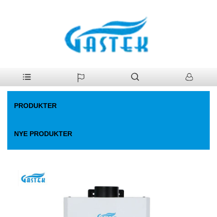
>
Produkter
>
Gas vandvarmer
>
Fan-tvunget konstant temp.
Hjem
Gasvandvarmer
PRODUKTER
NYE PRODUKTER