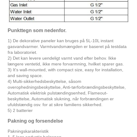
Punkttegn som nedenfor.
1) De dekorative paneler kan bruges på 5L-10L instant
gasvandvarmer. Varmtvandsmængden er baseret på testdata
fra laboratoriet.
2) Det kan levere uendeligt varmt vand efter behov. Ikke
længere ventetid, ikke mere forvarmning, hvilket sparer gas.
3) It's wall-mounted, with compact size, easy for installation,
and saving space.
4) Multi-sikkerhedsbeskyttelse, såsom
overophedningsbeskyttelse, Anti-tørforbrændingsbeskyttelse,
Automatisk elektrisk pulstændingsenhed, Flameout-
beskyttelse, Automatisk slukning, når forbrændingen er
ufuldstændig osv. for at sikre familiens sikkerhed.
5) 2 batterier
Pakning og forsendelse
Pakningskarakteristik
1. 5 lags sødygtig bølgepap.