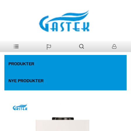
>
Produkter
>
Gas vandvarmer
>
Røggaselektricitetsdrevet
Hjem
konstant temp. Gasvandvarmer
PRODUKTER
NYE PRODUKTER