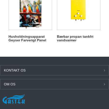
Husholdningsapparat
Bærbar propan tankfri
Geyser Farverigt Panel
vandvarmer
Badeværelse Instant Gas
Vandvarmer
KONTAKT OS
OM OS
SENESTE NYT