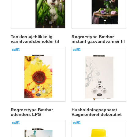
Tankløs øjeblikkelig
Røgrørstype Bærbar
varmtvandsbeholder til
instant gasvandvarmer til
badning
udendørs camping
Røgrørstype Bærbar
Husholdningsapparat
udendørs LPG-
Vægmonteret dekorativt
gasvandvarmer til
panel Gas
badning
varmtvandsbeholder