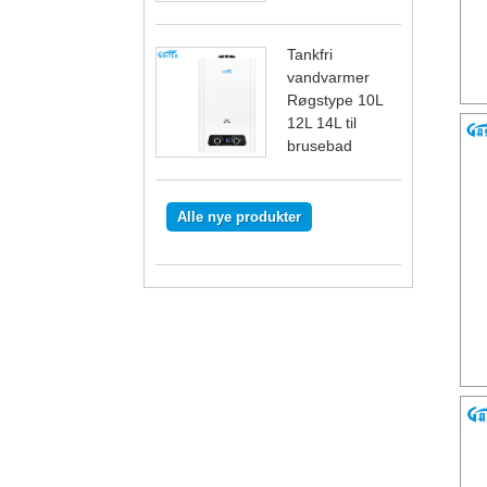
Tankfri
vandvarmer
Røgstype 10L
12L 14L til
brusebad
Alle nye produkter