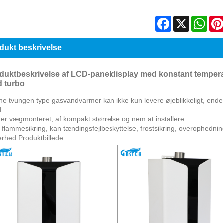
Facebook
X
Wha
dukt beskrivelse
duktbeskrivelse af LCD-paneldisplay med konstant temper
 turbo
e tvungen type gasvandvarmer kan ikke kun levere øjeblikkeligt, ende
.
er vægmonteret, af kompakt størrelse og nem at installere.
flammesikring, kan tændingsfejlbeskyttelse, frostsikring, overophedning
erhed.Produktbillede