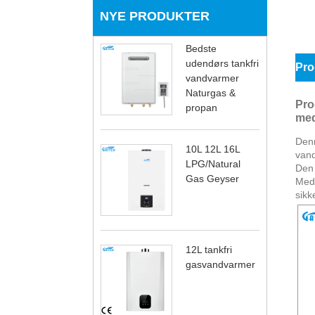
NYE PRODUKTER
Bedste
udendørs tankfri
Pro
vandvarmer
Naturgas &
Pro
propan
med
Denn
10L 12L 16L
vand
LPG/Natural
Den 
Gas Geyser
Med 
sikk
12L tankfri
gasvandvarmer