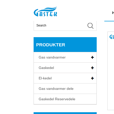
>
Produkter
>
Gas vandvarmer
>
Fan-tvunget kons
Hjem
PRODUKTER
Gas vandvarmer
Gaskedel
El-kedel
Gas vandvarmer dele
Gaskedel Reservedele