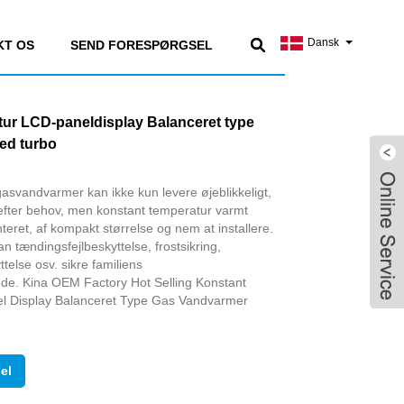
Dansk
KT OS
SEND FORESPØRGSEL
ur LCD-paneldisplay Balanceret type
ed turbo
svandvarmer kan ikke kun levere øjeblikkeligt,
efter behov, men konstant temperatur varmt
ret, af kompakt størrelse og nem at installere.
n tændingsfejlbeskyttelse, frostsikring,
else osv. sikre familiens
ede. Kina OEM Factory Hot Selling Konstant
l Display Balanceret Type Gas Vandvarmer
el