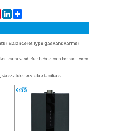
Live
tsApp
Pinterest
LinkedIn
Share
atur Balanceret type gasvandvarmer
løst varmt vand efter behov, men konstant varmt
sbeskyttelse osv. sikre familiens