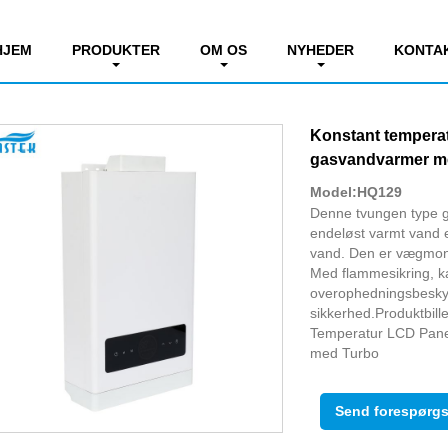
tant temp. Gasvandvarmer
HJEM
PRODUKTER
OM OS
NYHEDER
KONTA
Konstant temperat
gasvandvarmer m
Model:HQ129
Denne tvungen type ga
endeløst varmt vand 
vand. Den er vægmonte
Med flammesikring, ka
overophedningsbeskytt
sikkerhed.Produktbill
Temperatur LCD Pane
med Turbo
Send forespørgs