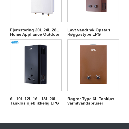
Fjernstyring 20L 24L 28L
Lavt vandtryk Opstart
Home Appliance Outdoor
Røggastype LPG
Gas Water Heater
Gasvandvarmere
6L 10L 12L 16L 18L 20L
Røgrør Type 6L Tankløs
Tankløs øjeblikkelig LPG
varmtvandsbruser
gasgejser til bruser
Gasgejser