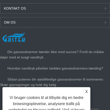
KONTAKT OS
OM OS
SENESTE NYT
Din gasvandvarmer tænder ikke med succes? Fordi du måske
døjer med et svagt vandtryk.
Hvordan vandtryk påvirker tankløs gasvandvarmers tænding?
Sådan justeres din øjeblikkelige gasvandvarmer til sommeren:
Skær gasregninger og hold dig kølig
X
Hvor stor gas varmt vandvarmer har du brug for?
Vi bruger cookies til at tilbyde dig en bedre
browsingoplevelse, analysere trafik på
Copyright Zhongshan Gastek Home Appliance Company
webstedet og tilpasse indhold. Ved at bruge