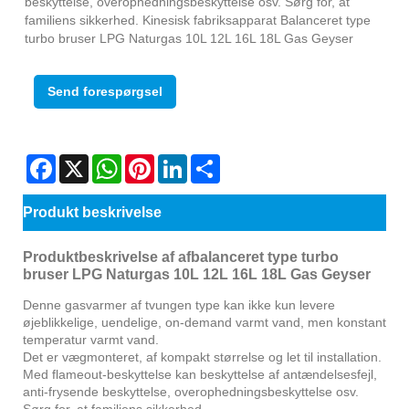
beskyttelse, overophedningsbeskyttelse osv. Sørg for, at
familiens sikkerhed. Kinesisk fabriksapparat Balanceret type
turbo bruser LPG Naturgas 10L 12L 16L 18L Gas Geyser
Send forespørgsel
Facebook
X
WhatsApp
Pinterest
LinkedIn
Share
Produkt beskrivelse
Produktbeskrivelse af afbalanceret type turbo
bruser LPG Naturgas 10L 12L 16L 18L Gas Geyser
Denne gasvarmer af tvungen type kan ikke kun levere
øjeblikkelige, uendelige, on-demand varmt vand, men konstant
temperatur varmt vand.
Det er vægmonteret, af kompakt størrelse og let til installation.
Med flameout-beskyttelse kan beskyttelse af antændelsesfejl,
anti-frysende beskyttelse, overophedningsbeskyttelse osv.