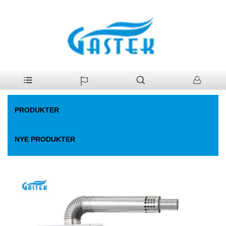
>
Produkter
>
Gas vandvarmer
>
Fan-tvunget konstant temp.
Hjem
Gasvandvarmer
PRODUKTER
NYE PRODUKTER