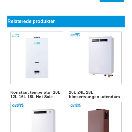
Relaterede produkter
Konstant temperatur 10L
20L 24L 28L
12L 16L 18L Hot Sale
blæsertvungen udendørs
Røggastype Vægmonteret
gasgejser til
Tankløs Instant LPG
varmtvandsbruser
Naturligt varmt vand Gas
Vandvarmer til bruser