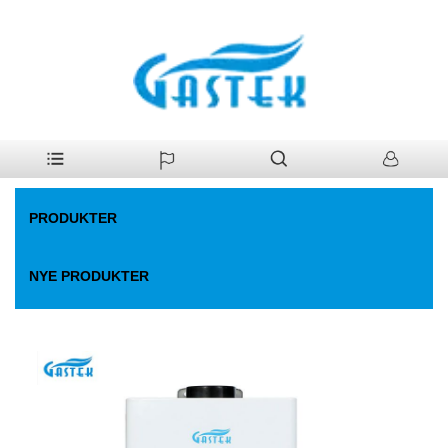
>
Produkter
>
Gas vandvarmer
>
Fan-tvunget konstant temp.
Hjem
Gasvandvarmer
PRODUKTER
NYE PRODUKTER