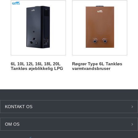
6L 10L 12L 16L 18L 20L
Røgrør Type 6L Tankløs
Tankløs øjeblikkelig LPG
varmtvandsbruser
gasgejser til bruser
Gasgejser
KONTAKT OS
OM OS