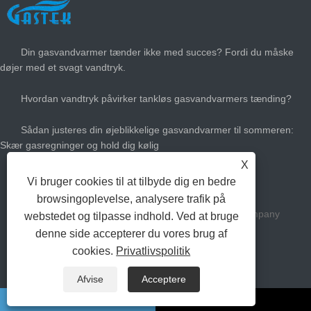
SENESTE NYT
Din gasvandvarmer tænder ikke med succes? Fordi du måske
døjer med et svagt vandtryk.
Hvordan vandtryk påvirker tankløs gasvandvarmers tænding?
Sådan justeres din øjeblikkelige gasvandvarmer til sommeren:
Skær gasregninger og hold dig kølig
X
Hvor stor gas varmt vandvarmer har du brug for?
Vi bruger cookies til at tilbyde dig en bedre
browsingoplevelse, analysere trafik på
Copyright Zhongshan Gastek Home Appliance Company
webstedet og tilpasse indhold. Ved at bruge
denne side accepterer du vores brug af
begrænsede alle rettigheder forbeholdt.
cookies.
Privatlivspolitik
Links
Sitemap
RSS
XML
Privacy Policy
Afvise
Acceptere