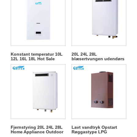
Konstant temperatur 10L
20L 24L 28L
12L 16L 18L Hot Sale
blæsertvungen udendørs
Røggastype Vægmonteret
gasgejser til
Tankløs Instant LPG
varmtvandsbruser
Naturligt varmt vand Gas
Vandvarmer til bruser
Fjernstyring 20L 24L 28L
Lavt vandtryk Opstart
Home Appliance Outdoor
Røggastype LPG
Gas Water Heater
Gasvandvarmere