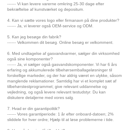
------ Vi kan levere varerne omkring 25-30 dage efter
bekræftelse af kunstværket og depositum.
4. Kan vi sætte vores logo eller firmanavn på dine produkter?
------ Ja, vi leverer også OEM-service og ODM.
5. Kan jeg besøge din fabrik?
------ Velkommen dit besøg. Online besøg er velkomment.
6. Med undtagelse af gasvandvarmer, sælger din virksomhed
også sine komponenter?
------ Ja, vi sælger også gasvandskomponenter. Vi har 6 års
erfaring og akkumulerede tilbehørsemballageløsninger til
forskellige markeder, og der har aldrig været en ulykke, såsom
manglende reklamationer. Samtidig har vi et komplet sæt af
tilbehørstestprogrammet; give relevant uddannelse og
vejledning, og også levere relevant testudstyr. Du kan
diskutere detaljerne med vores salg.
7. Hvad er din garantipolitik?
------ Vores garantiperiode: 1 år efter onboard-datoen; 2%
sliddele for hver ordre; Hjælp til at løse problemerne i tide.