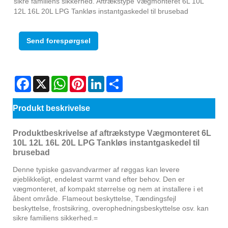
sikre familiens sikkerhed. Aftrækstype Vægmonteret 6L 10L
12L 16L 20L LPG Tankløs instantgaskedel til brusebad
Send forespørgsel
Facebook
X
WhatsApp
Pinterest
LinkedIn
Share
Produkt beskrivelse
Produktbeskrivelse af aftrækstype Vægmonteret 6L
10L 12L 16L 20L LPG Tankløs instantgaskedel til
brusebad
Denne typiske gasvandvarmer af røggas kan levere
øjeblikkeligt, endeløst varmt vand efter behov. Den er
vægmonteret, af kompakt størrelse og nem at installere i et
åbent område. Flameout beskyttelse, Tændingsfejl
beskyttelse, frostsikring, overophedningsbeskyttelse osv. kan
sikre familiens sikkerhed.=