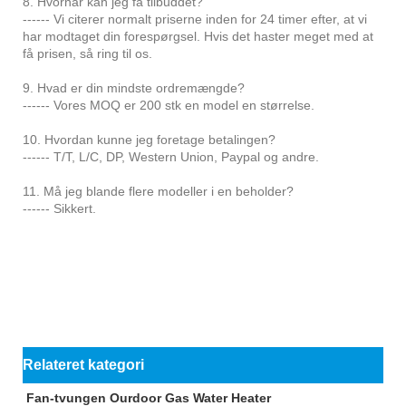
8. Hvornår kan jeg få tilbuddet?
------ Vi citerer normalt priserne inden for 24 timer efter, at vi
har modtaget din forespørgsel. Hvis det haster meget med at
få prisen, så ring til os.
9. Hvad er din mindste ordremængde?
------ Vores MOQ er 200 stk en model en størrelse.
10. Hvordan kunne jeg foretage betalingen?
------ T/T, L/C, DP, Western Union, Paypal og andre.
11. Må jeg blande flere modeller i en beholder?
------ Sikkert.
Relateret kategori
Fan-tvungen Ourdoor Gas Water Heater