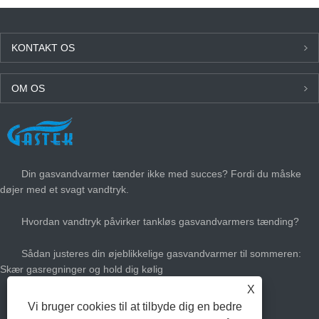
KONTAKT OS
OM OS
SENESTE NYT
Din gasvandvarmer tænder ikke med succes? Fordi du måske
døjer med et svagt vandtryk.
Hvordan vandtryk påvirker tankløs gasvandvarmers tænding?
Sådan justeres din øjeblikkelige gasvandvarmer til sommeren:
Skær gasregninger og hold dig kølig
X
Hvor stor gas varmt vandvarmer har du brug for?
Vi bruger cookies til at tilbyde dig en bedre