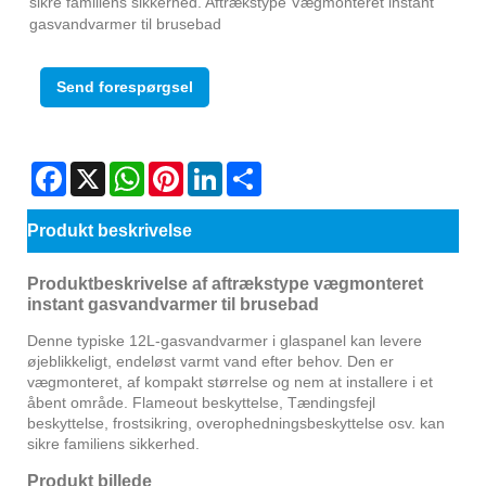
sikre familiens sikkerhed. Aftrækstype Vægmonteret instant
gasvandvarmer til brusebad
Send forespørgsel
Facebook
X
WhatsApp
Pinterest
LinkedIn
Share
Produkt beskrivelse
Produktbeskrivelse af aftrækstype vægmonteret
instant gasvandvarmer til brusebad
Denne typiske 12L-gasvandvarmer i glaspanel kan levere
øjeblikkeligt, endeløst varmt vand efter behov. Den er
vægmonteret, af kompakt størrelse og nem at installere i et
åbent område. Flameout beskyttelse, Tændingsfejl
beskyttelse, frostsikring, overophedningsbeskyttelse osv. kan
sikre familiens sikkerhed.
Produkt billede