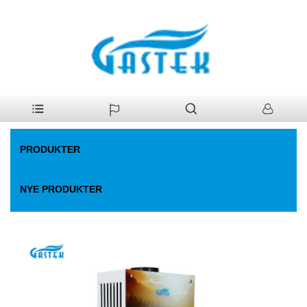
>
Produkter
>
Gas vandvarmer
>
Røggas med lavt vandtryk start-up
Hjem
gas vandvarmer
PRODUKTER
NYE PRODUKTER