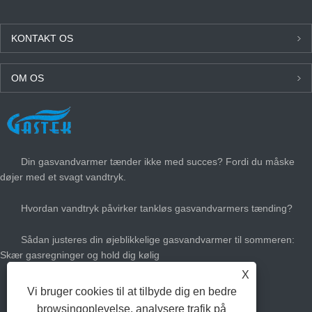
KONTAKT OS
OM OS
SENESTE NYT
Din gasvandvarmer tænder ikke med succes? Fordi du måske
døjer med et svagt vandtryk.
Hvordan vandtryk påvirker tankløs gasvandvarmers tænding?
Sådan justeres din øjeblikkelige gasvandvarmer til sommeren:
Skær gasregninger og hold dig kølig
X
Hvor stor gas varmt vandvarmer har du brug for?
Vi bruger cookies til at tilbyde dig en bedre
browsingoplevelse, analysere trafik på