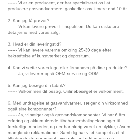
------ Vi er en producent, der har specialiseret os i at
producere gasvandvarmere, gaskedler osv. i mere end 10 år.
2. Kan jeg få prøver?
------ Vi kan levere prøver til inspektion. Du kan diskutere
detaljerne med vores salg.
3. Hvad er din leveringstid?
------ Vi kan levere varerne omkring 25-30 dage efter
bekræftelse af kunstværket og depositum.
4. Kan vi sætte vores logo eller firmanavn på dine produkter?
------ Ja, vi leverer også OEM-service og ODM.
5. Kan jeg besøge din fabrik?
------ Velkommen dit besøg. Onlinebesøget er velkomment.
6. Med undtagelse af gasvandvarmer, sælger din virksomhed
også sine komponenter?
------ Ja, vi sælger også gasvandskomponenter. Vi har 6 års
erfaring og akkumulerede tilbehørsemballageløsninger til
forskellige markeder, og der har aldrig været en ulykke, såsom
manglende reklamationer. Samtidig har vi et komplet sæt af
tilbehørstestprogrammet; give relevant uddannelse og