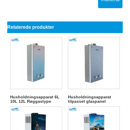
Relaterede produkter
Husholdningsapparat 6L
Husholdningsapparat
10L 12L Røggastype
tilpasset glaspanel
Vægmonteret tilpasset
Røggastype Vægmonteret
glaspanel Tankløs instant
gasvandvarmer
gasgejser til brusebad