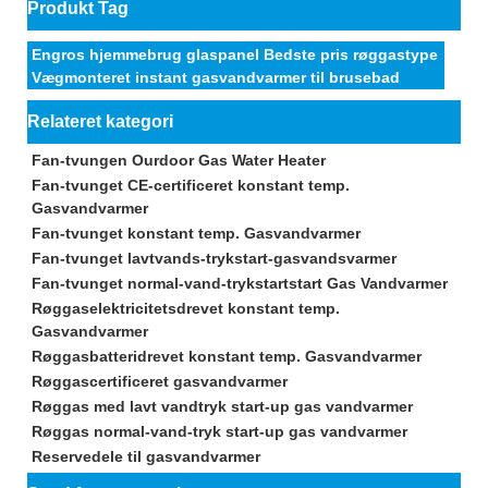
Produkt Tag
Engros hjemmebrug glaspanel Bedste pris røggastype
Vægmonteret instant gasvandvarmer til brusebad
Relateret kategori
Fan-tvungen Ourdoor Gas Water Heater
Fan-tvunget CE-certificeret konstant temp.
Gasvandvarmer
Fan-tvunget konstant temp. Gasvandvarmer
Fan-tvunget lavtvands-trykstart-gasvandsvarmer
Fan-tvunget normal-vand-trykstartstart Gas Vandvarmer
Røggaselektricitetsdrevet konstant temp.
Gasvandvarmer
Røggasbatteridrevet konstant temp. Gasvandvarmer
Røggascertificeret gasvandvarmer
Røggas med lavt vandtryk start-up gas vandvarmer
Røggas normal-vand-tryk start-up gas vandvarmer
Reservedele til gasvandvarmer