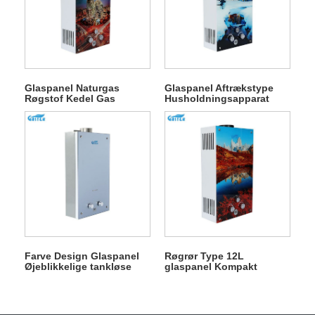
Glaspanel Naturgas
Glaspanel Aftrækstype
Røgstof Kedel Gas
Husholdningsapparat
Varmtvandsbeholdere i
Gasgejser til brusebad
køkken
Farve Design Glaspanel
Røgrør Type 12L
Øjeblikkelige tankløse
glaspanel Kompakt
gasvandvarmere til
størrelse Gas
brusebad
varmtvandsbeholder