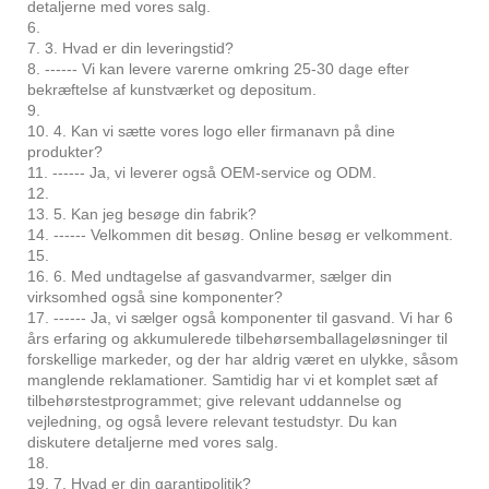
detaljerne med vores salg.
6.
7. 3. Hvad er din leveringstid?
8. ------ Vi kan levere varerne omkring 25-30 dage efter
bekræftelse af kunstværket og depositum.
9.
10. 4. Kan vi sætte vores logo eller firmanavn på dine
produkter?
11. ------ Ja, vi leverer også OEM-service og ODM.
12.
13. 5. Kan jeg besøge din fabrik?
14. ------ Velkommen dit besøg. Online besøg er velkomment.
15.
16. 6. Med undtagelse af gasvandvarmer, sælger din
virksomhed også sine komponenter?
17. ------ Ja, vi sælger også komponenter til gasvand. Vi har 6
års erfaring og akkumulerede tilbehørsemballageløsninger til
forskellige markeder, og der har aldrig været en ulykke, såsom
manglende reklamationer. Samtidig har vi et komplet sæt af
tilbehørstestprogrammet; give relevant uddannelse og
vejledning, og også levere relevant testudstyr. Du kan
diskutere detaljerne med vores salg.
18.
19. 7. Hvad er din garantipolitik?