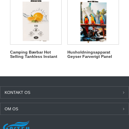
Camping Bærbar Hot
Husholdningsapparat
Selling Tankless Instant
Geyser Farverigt Panel
Gas Vandvarmer til
Badeværelse Instant Gas
brusebad
Vandvarmer
KONTAKT OS
OM OS
SENESTE NYT