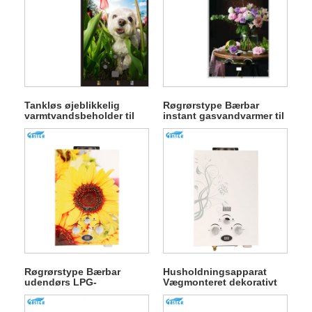
Tankløs øjeblikkelig
Røgrørstype Bærbar
varmtvandsbeholder til
instant gasvandvarmer til
badning
udendørs camping
Røgrørstype Bærbar
Husholdningsapparat
udendørs LPG-
Vægmonteret dekorativt
gasvandvarmer til
panel Gas
badning
varmtvandsbeholder