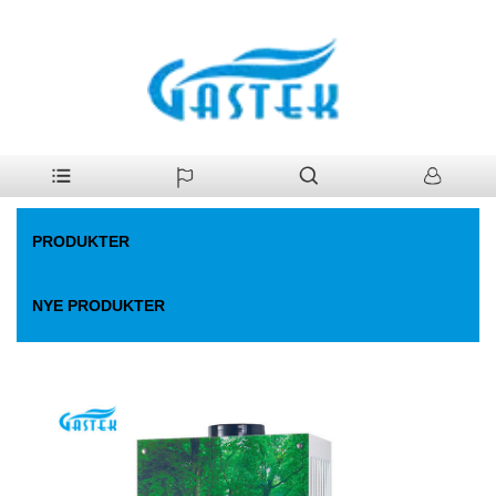
>
Produkter
>
Gas vandvarmer
>
Røggaselektricitetsdrevet
Hjem
konstant temp. Gasvandvarmer
PRODUKTER
NYE PRODUKTER