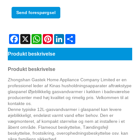
Send forespørgsel
Facebook
X
WhatsApp
Pinterest
LinkedIn
Share
Produkt beskrivelse
Produkt beskrivelse
Zhongshan Gastek Home Appliance Company Limited er en
professionel leder af Kinas husholdningsapparater aftrækstype
glaspanel Øjeblikkelig gasvandvarmer i køkken i badeværelse
producenter med høj kvalitet og rimelig pris. Velkommen til at
kontakte os.
Denne typiske 12L-gasvandvarmer i glaspanel kan levere
øjeblikkeligt, endeløst varmt vand efter behov. Den er
vægmonteret, af kompakt størrelse og nem at installere i et
åbent område. Flameout beskyttelse, Tændingsfejl
beskyttelse, frostsikring, overophedningsbeskyttelse osv. kan
sikre familiens sikkerhed.