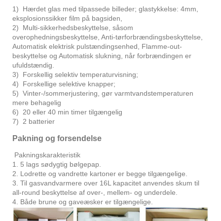
1) Hærdet glas med tilpassede billeder; glastykkelse: 4mm,
eksplosionssikker film på bagsiden,
2) Multi-sikkerhedsbeskyttelse, såsom
overophedningsbeskyttelse, Anti-tørforbrændingsbeskyttelse,
Automatisk elektrisk pulstændingsenhed, Flamme-out-
beskyttelse og Automatisk slukning, når forbrændingen er
ufuldstændig.
3) Forskellig selektiv temperaturvisning;
4) Forskellige selektive knapper;
5) Vinter-/sommerjustering, gør varmtvandstemperaturen
mere behagelig
6) 20 eller 40 min timer tilgængelig
7) 2 batterier
Pakning og forsendelse
Pakningskarakteristik
1. 5 lags sødygtig bølgepap.
2. Lodrette og vandrette kartoner er begge tilgængelige.
3. Til gasvandvarmere over 16L kapacitet anvendes skum til
all-round beskyttelse af over-, mellem- og underdele.
4. Både brune og gaveæsker er tilgængelige.