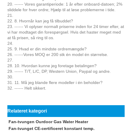
20. ------ Vores garantiperiode: 1 år efter onboard-datoen; 2%
sliddele for hver ordre; Hjælp til at løse problemerne i tide.
21.
22. 8. Hvornår kan jeg få tilbuddet?
23. ------ Vi oplyser normalt priserne inden for 24 timer efter, at
vi har modtaget din forespørgsel. Hvis det haster meget med
at få prisen, så ring til os.
24.
25. 9. Hvad er din mindste ordremængde?
26. ------Vores MOQ er 200 stk én model én størrelse.
27.
28. 10. Hvordan kunne jeg foretage betalingen?
29. ------ T/T, L/C, DP, Western Union, Paypal og andre.
30.
31. 11. Må jeg blande flere modeller i én beholder?
32. ------ Helt sikkert.
Relateret kategori
Fan-tvungen Ourdoor Gas Water Heater
Fan-tvunget CE-certificeret konstant temp.